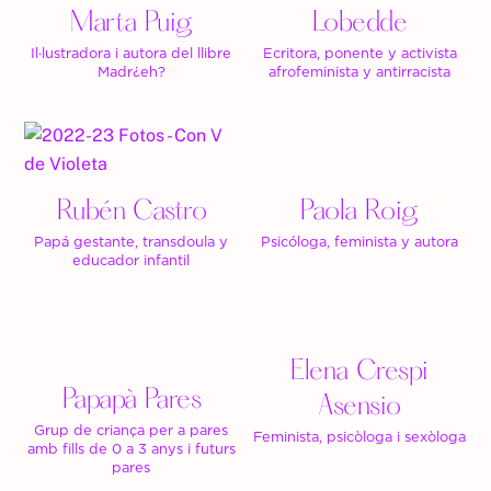
Marta Puig
Lobedde
Il·lustradora i autora del llibre
Ecritora, ponente y activista
Madr¿eh?
afrofeminista y antirracista
Rubén Castro
Paola Roig
Papá gestante, transdoula y
Psicóloga, feminista y autora
educador infantil
Elena Crespi
Papapà Pares
Asensio
Grup de criança per a pares
Feminista, psicòloga i sexòloga
amb fills de 0 a 3 anys i futurs
pares