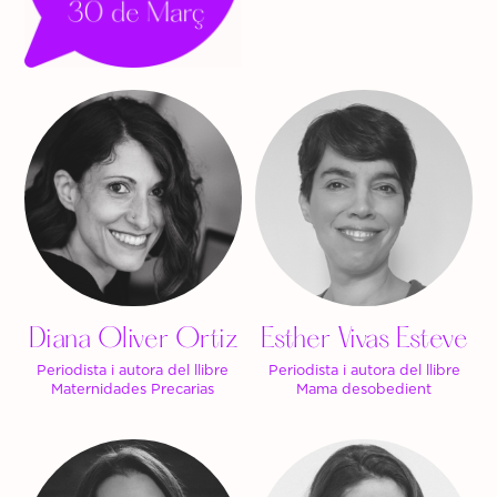
Diana Oliver Ortiz
Esther Vivas Esteve
Periodista i autora del llibre
Periodista i autora del llibre
Maternidades Precarias
Mama desobedient