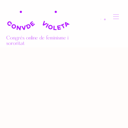
Skip
to
Men
content
Congrés online de feminisme i
sororitat