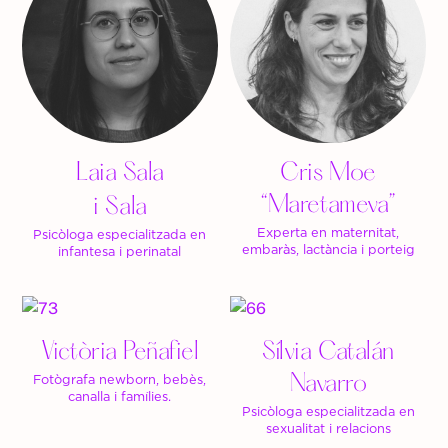
Laia Sala
Cris Moe
“Maretameva”
i Sala
Experta en maternitat,
Psicòloga especialitzada en
embaràs, lactància i porteig
infantesa i perinatal
Victòria Peñafiel
Sílvia Catalán
Navarro
Fotògrafa newborn, bebès,
canalla i famílies.
Psicòloga especialitzada en
sexualitat i relacions