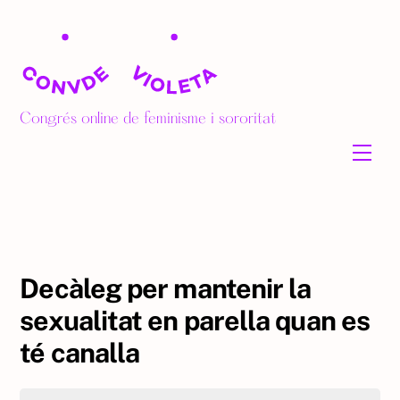
Skip
to
content
Congrés online de feminisme i sororitat
Men
Decàleg per mantenir la
sexualitat en parella quan es
té canalla