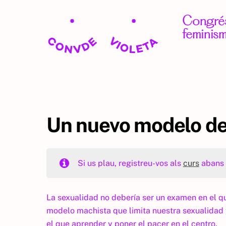
Skip
to
Congrés
content
feminism
Un nuevo modelo d
Si us plau, registreu-vos als
curs
abans 
La sexualidad no debería ser un examen en el q
modelo machista que limita nuestra sexualidad 
el que aprender y poner el pacer en el centro.