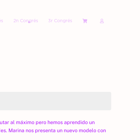
és
2n Congrés
3r Congrés
frutar al máximo pero hemos aprendido un
ades. Marina nos presenta un nuevo modelo con