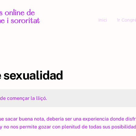
 online de
e i sororitat
Inici
1r Congr
e sexualidad
de començar la lliçó.
ue sacar buena nota, debería ser una experiencia donde dis
y no nos permite gozar con plenitud de todas sus posibilid